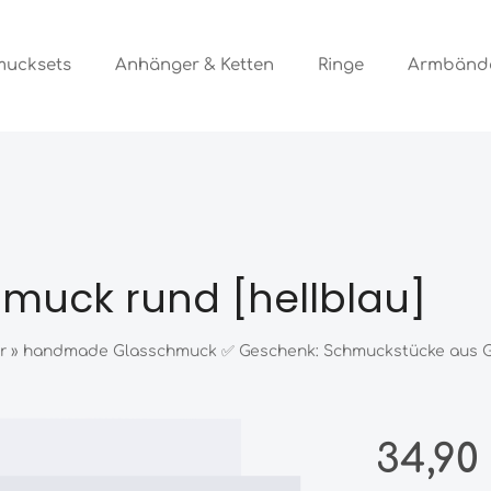
mucksets
Anhänger & Ketten
Ringe
Armbänd
muck rund [hellblau]
pur » handmade Glasschmuck ✅ Geschenk: Schmuckstücke aus Gl
Regulärer Preis
34,90