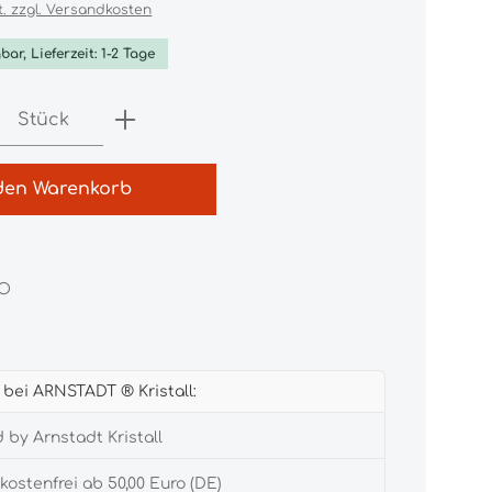
t. zzgl. Versandkosten
bar, Lieferzeit: 1-2 Tage
Anzahl: Gib den gewünschten Wert e
Stück
den Warenkorb
BO
e bei ARNSTADT ® Kristall:
 by Arnstadt Kristall
ostenfrei ab 50,00 Euro (DE)