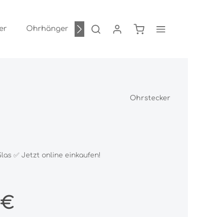
Warenkorb enthält 0
er
Ohrhänger
Ohrstecker
Kollektionen
Ohrstecker
as ✅ Jetzt online einkaufen!
:
 €