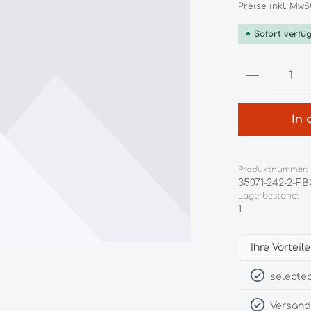
Preise inkl. MwS
Sofort verfüg
Produkt 
In 
Produktnummer:
35071-242-2-F
Lagerbestand:
1
Ihre Vorteil
selected
Versandk