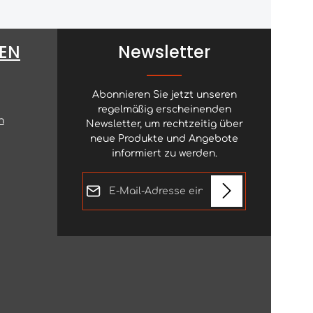
EN
Newsletter
Abonnieren Sie jetzt unseren
regelmäßig erscheinenden
n
Newsletter, um rechtzeitig über
neue Produkte und Angebote
informiert zu werden.
E-Mail-Adresse*
Datenschutz
Die mit einem Stern (*) markierten
Ich habe die
Felder sind Pflichtfelder.
Datenschutzbestimmungen
zur
Kenntnis genommen und die
AGB
gelesen und bin mit ihnen
einverstanden.