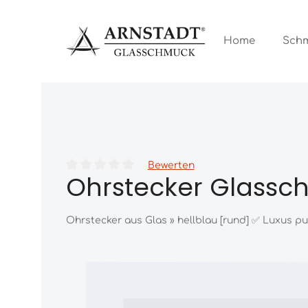
Zum Hauptinhalt springen
Zur Hauptnavigation springen
Home
Sch
Bewerten
Ohrstecker Glassch
Durchschnittliche Bewertung von 0 von 5 Sternen
Ohrstecker aus Glas » hellblau [rund] ✅ Luxus 
Bildergalerie überspringen