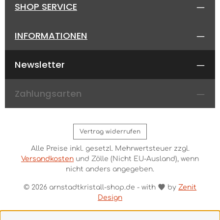
Ring aus Glas selected by ARNSTADT KRISTALL
SHOP SERVICE
Glasschmuck vorhanden, sollte mit einem
zeichnen sich aus:anspruchsvolles und exklusives
Lederpflegemittel vorsichtig gereinigt
Designaus hochwertigstem
werden.Hinweis: dieses Produkt ist zerbrechlich !
Glashandgefertigtvielseitig kombinierbarLieferung
INFORMATIONEN
im Geschenkkarton Pflegehinweis: Der Schmuck
soll gegen Stoss und Kratzer geschützt werden.
Halten Sie den Ring fern von Chemikalien. Bitte
Newsletter
baden Sie nie mit diesem Schmuckstück. Zur
Reinigung verwenden Sie ein handelsübliches,
nicht kratzendes Spülmittel. Alternativ eignet sich
Zahlungsarten
auch eine milde, PH-neutrale Seifenlösung.
Anschliessend trocknen Sie es sorgfältig mit einem
wichen Tuch ab. Das Leder, sofern an Ihrem
Glasschmuck vorhanden, sollte mit einem
Lederpflegemittel vorsichtig gereinigt
Vertrag widerrufen
werden.Hinweis: dieses Produkt ist zerbrechlich !
Alle Preise inkl. gesetzl. Mehrwertsteuer zzgl.
Versandkosten
und Zölle (Nicht EU-Ausland), wenn
nicht anders angegeben.
© 2026 arnstadtkristall-shop.de - with
by
Zenit
Design