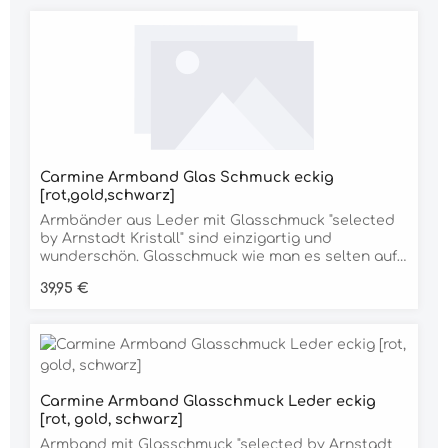
Carmine Armband Glas Schmuck eckig
[rot,gold,schwarz]
Armbänder aus Leder mit Glasschmuck "selected
by Arnstadt Kristall" sind einzigartig und
wunderschön. Glasschmuck wie man es selten auf
dieser Welt findet. Verschiedene Glaselemente
Regulärer Preis:
39,95 €
werden geschmolzen und filigran zu einem
Kunstwerk zusammengesetzt. So entstehen
verschiedene Kombination aus Glanz und
Reflektion. Dieser Glasschmuck entstand aus
roten, goldenen und schwarzen Teilen. Geliefert
wird dieses Schmuckstück in einer edlen
Geschenkverpackung. Genießen Sie den Anblick
Carmine Armband Glasschmuck Leder eckig
dieser Schmuckstücke aus Glas oder machen Sie
[rot, gold, schwarz]
einem lieben Menschen eine Freude, z.B. zum
Armband mit Glasschmuck "selected by Arnstadt