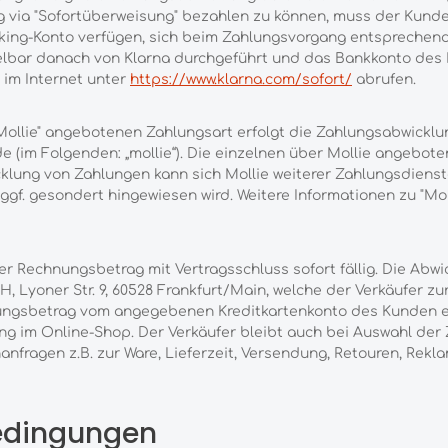
 via "Sofortüberweisung" bezahlen zu können, muss der Kunde 
nking-Konto verfügen, sich beim Zahlungsvorgang entsprechen
telbar danach von Klarna durchgeführt und das Bankkonto des
 im Internet unter
https://www.klarna.com/sofort/
abrufen.
ollie" angebotenen Zahlungsart erfolgt die Zahlungsabwicklung
de (im Folgenden: „mollie“). Die einzelnen über Mollie angeb
cklung von Zahlungen kann sich Mollie weiterer Zahlungsdienst
f. gesondert hingewiesen wird. Weitere Informationen zu "Moll
er Rechnungsbetrag mit Vertragsschluss sofort fällig. Die Abw
 Lyoner Str. 9, 60528 Frankfurt/Main, welche der Verkäufer 
gsbetrag vom angegebenen Kreditkartenkonto des Kunden ein.
im Online-Shop. Der Verkäufer bleibt auch bei Auswahl der Z
ragen z.B. zur Ware, Lieferzeit, Versendung, Retouren, Rekla
bedingungen