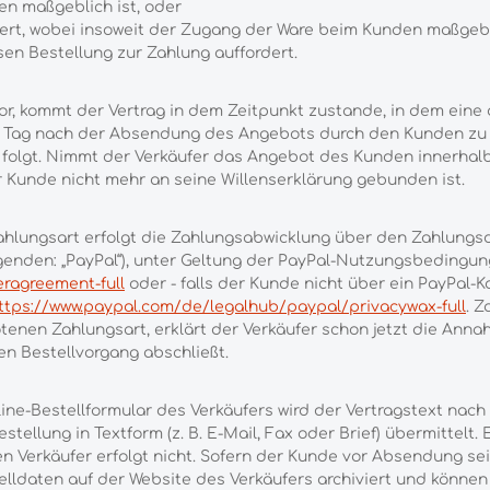
n maßgeblich ist, oder
fert, wobei insoweit der Zugang der Ware beim Kunden maßgebli
n Bestellung zur Zahlung auffordert.
r, kommt der Vertrag in dem Zeitpunkt zustande, in dem eine d
 Tag nach der Absendung des Angebots durch den Kunden zu l
olgt. Nimmt der Verkäufer das Angebot des Kunden innerhalb vo
 Kunde nicht mehr an seine Willenserklärung gebunden ist.
ungsart erfolgt die Zahlungsabwicklung über den Zahlungsdienst
genden: „PayPal“), unter Geltung der PayPal-Nutzungsbedingun
ragreement-full
oder - falls der Kunde nicht über ein PayPal-
ttps://www.paypal.com/de/legalhub/paypal/privacywax-full
. Z
enen Zahlungsart, erklärt der Verkäufer schon jetzt die Ann
en Bestellvorgang abschließt.
ne-Bestellformular des Verkäufers wird der Vertragstext nach
llung in Textform (z. B. E-Mail, Fax oder Brief) übermittelt
 Verkäufer erfolgt nicht. Sofern der Kunde vor Absendung se
stelldaten auf der Website des Verkäufers archiviert und kön