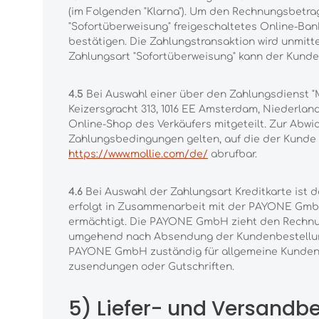
(im Folgenden "Klarna"). Um den Rechnungsbetrag
"Sofortüberweisung" freigeschaltetes Online-Ba
bestätigen. Die Zahlungstransaktion wird unmit
Zahlungsart "Sofortüberweisung" kann der Kunde
4.5
Bei Auswahl einer über den Zahlungsdienst "M
Keizersgracht 313, 1016 EE Amsterdam, Niederlan
Online-Shop des Verkäufers mitgeteilt. Zur Abwi
Zahlungsbedingungen gelten, auf die der Kunde gg
https://www.mollie.com/de/
abrufbar.
4.6
Bei Auswahl der Zahlungsart Kreditkarte ist d
erfolgt in Zusammenarbeit mit der PAYONE GmbH,
ermächtigt. Die PAYONE GmbH zieht den Rechnun
umgehend nach Absendung der Kundenbestellung 
PAYONE GmbH zuständig für allgemeine Kundenanf
zusendungen oder Gutschriften.
5) Liefer- und Versand