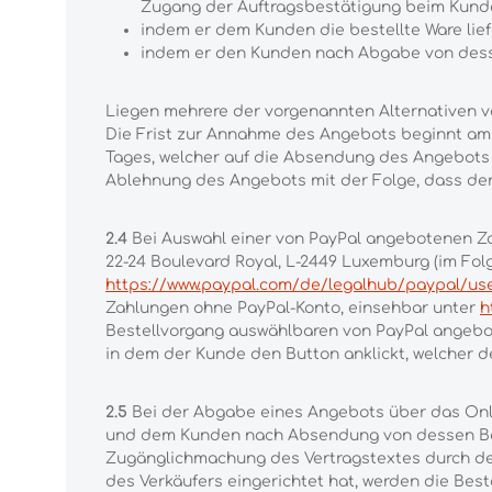
Zugang der Auftragsbestätigung beim Kunde
indem er dem Kunden die bestellte Ware lie
indem er den Kunden nach Abgabe von desse
Liegen mehrere der vorgenannten Alternativen vo
Die Frist zur Annahme des Angebots beginnt am
Tages, welcher auf die Absendung des Angebots f
Ablehnung des Angebots mit der Folge, dass der
2.4
Bei Auswahl einer von PayPal angebotenen Zahl
22-24 Boulevard Royal, L-2449 Luxemburg (im Fol
https://www.paypal.com/de/legalhub/paypal/use
Zahlungen ohne PayPal-Konto, einsehbar unter
h
Bestellvorgang auswählbaren von PayPal angebot
in dem der Kunde den Button anklickt, welcher d
2.5
Bei der Abgabe eines Angebots über das Onli
und dem Kunden nach Absendung von dessen Beste
Zugänglichmachung des Vertragstextes durch den
des Verkäufers eingerichtet hat, werden die Be