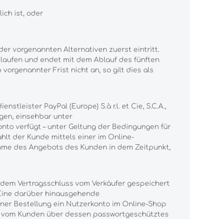
ch ist, oder
er vorgenannten Alternativen zuerst eintritt.
aufen und endet mit dem Ablauf des fünften
rgenannter Frist nicht an, so gilt dies als
leister PayPal (Europe) S.à r.l. et Cie, S.C.A.,
gen, einsehbar unter
Konto verfügt – unter Geltung der Bedingungen für
ahlt der Kunde mittels einer im Online-
ahme des Angebots des Kunden in dem Zeitpunkt,
 dem Vertragsschluss vom Verkäufer gespeichert
. Eine darüber hinausgehende
iner Bestellung ein Nutzerkonto im Online-Shop
nen vom Kunden über dessen passwortgeschütztes