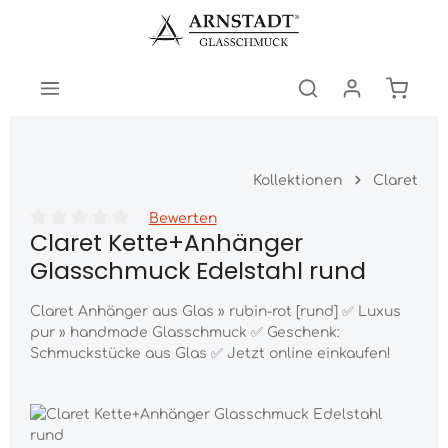
Zum Hauptinhalt springen
Warenk
Kollektionen
Claret
Bewerten
Claret Kette+Anhänger
Durchschnittliche Bewertung von 0 von 5 Sternen
Glasschmuck Edelstahl rund
Claret Anhänger aus Glas » rubin-rot [rund] ✅ Luxus
pur » handmade Glasschmuck ✅ Geschenk:
Schmuckstücke aus Glas ✅ Jetzt online einkaufen!
Bildergalerie überspringen